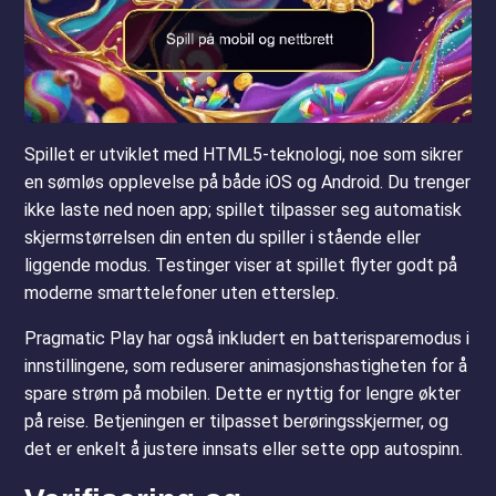
Spillet er utviklet med HTML5-teknologi, noe som sikrer
en sømløs opplevelse på både iOS og Android. Du trenger
ikke laste ned noen app; spillet tilpasser seg automatisk
skjermstørrelsen din enten du spiller i stående eller
liggende modus. Testinger viser at spillet flyter godt på
moderne smarttelefoner uten etterslep.
Pragmatic Play har også inkludert en batterisparemodus i
innstillingene, som reduserer animasjonshastigheten for å
spare strøm på mobilen. Dette er nyttig for lengre økter
på reise. Betjeningen er tilpasset berøringsskjermer, og
det er enkelt å justere innsats eller sette opp autospinn.