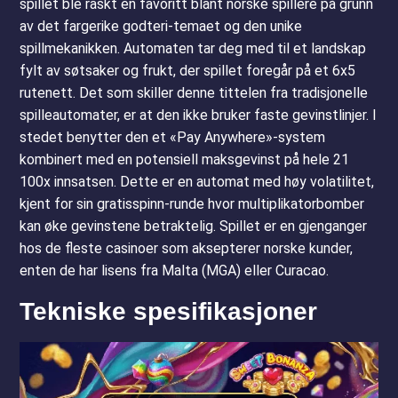
spillet ble raskt en favoritt blant norske spillere på grunn
av det fargerike godteri-temaet og den unike
spillmekanikken. Automaten tar deg med til et landskap
fylt av søtsaker og frukt, der spillet foregår på et 6x5
rutenett. Det som skiller denne tittelen fra tradisjonelle
spilleautomater, er at den ikke bruker faste gevinstlinjer. I
stedet benytter den et «Pay Anywhere»-system
kombinert med en potensiell maksgevinst på hele 21
100x innsatsen. Dette er en automat med høy volatilitet,
kjent for sin gratisspinn-runde hvor multiplikatorbomber
kan øke gevinstene betraktelig. Spillet er en gjenganger
hos de fleste casinoer som aksepterer norske kunder,
enten de har lisens fra Malta (MGA) eller Curacao.
Tekniske spesifikasjoner