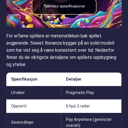
For erfarne spillere er matematikken bak spillet
avgjørende. Sweet Bonanza bygger på en solid modell
som har vist seg å være konsistent over tid. Nedenfor
finner du de viktigste detaljene om spillets oppbygning
og ytelse.
Spesifikasjon
Detaljer
Utvikler
Pragmatic Play
Oppsett
6 hjul, 5 rader
Pay Anywhere (gevinster
Gevinstlinjer
overalt)