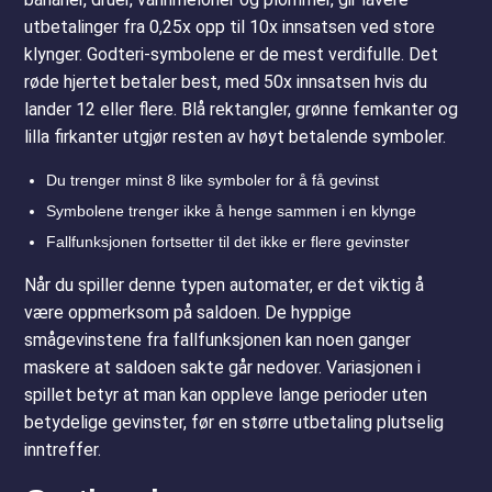
utbetalinger fra 0,25x opp til 10x innsatsen ved store
klynger. Godteri-symbolene er de mest verdifulle. Det
røde hjertet betaler best, med 50x innsatsen hvis du
lander 12 eller flere. Blå rektangler, grønne femkanter og
lilla firkanter utgjør resten av høyt betalende symboler.
Du trenger minst 8 like symboler for å få gevinst
Symbolene trenger ikke å henge sammen i en klynge
Fallfunksjonen fortsetter til det ikke er flere gevinster
Når du spiller denne typen automater, er det viktig å
være oppmerksom på saldoen. De hyppige
smågevinstene fra fallfunksjonen kan noen ganger
maskere at saldoen sakte går nedover. Variasjonen i
spillet betyr at man kan oppleve lange perioder uten
betydelige gevinster, før en større utbetaling plutselig
inntreffer.