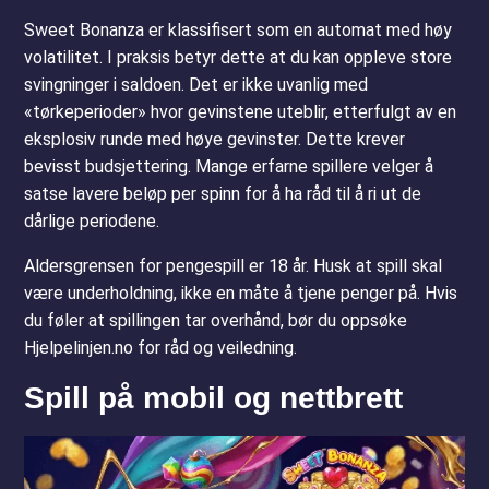
Sweet Bonanza er klassifisert som en automat med høy
volatilitet. I praksis betyr dette at du kan oppleve store
svingninger i saldoen. Det er ikke uvanlig med
«tørkeperioder» hvor gevinstene uteblir, etterfulgt av en
eksplosiv runde med høye gevinster. Dette krever
bevisst budsjettering. Mange erfarne spillere velger å
satse lavere beløp per spinn for å ha råd til å ri ut de
dårlige periodene.
Aldersgrensen for pengespill er 18 år. Husk at spill skal
være underholdning, ikke en måte å tjene penger på. Hvis
du føler at spillingen tar overhånd, bør du oppsøke
Hjelpelinjen.no for råd og veiledning.
Spill på mobil og nettbrett