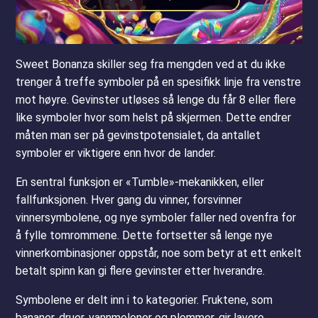
Sweet Bonanza skiller seg fra mengden ved at du ikke
trenger å treffe symboler på en spesifikk linje fra venstre
mot høyre. Gevinster utløses så lenge du får 8 eller flere
like symboler hvor som helst på skjermen. Dette endrer
måten man ser på gevinstpotensialet, da antallet
symboler er viktigere enn hvor de lander.
En sentral funksjon er «Tumble»-mekanikken, eller
fallfunksjonen. Hver gang du vinner, forsvinner
vinnersymbolene, og nye symboler faller ned ovenfra for
å fylle tomrommene. Dette fortsetter så lenge nye
vinnerkombinasjoner oppstår, noe som betyr at ett enkelt
betalt spinn kan gi flere gevinster etter hverandre.
Symbolene er delt inn i to kategorier. Fruktene, som
bananer, druer, vannmeloner og plommer, gir lavere